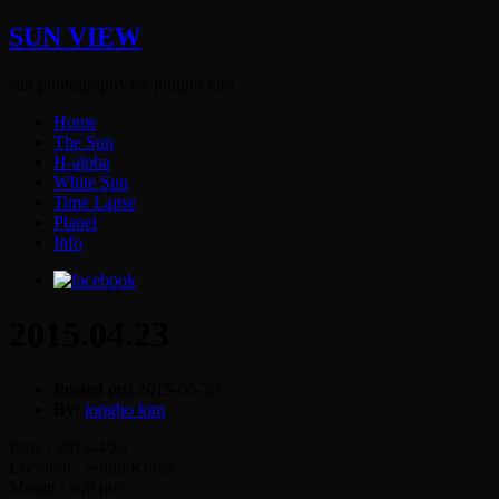
SUN VIEW
sun photography by jongho kim
Home
The Sun
H-alpha
White Sun
Time Lapse
Planet
Info
2015.04.23
Posted on:
2015-06-20
By:
jongho kim
Date : 2015/4/23
Location : South Korea
Mount : eq6 pro