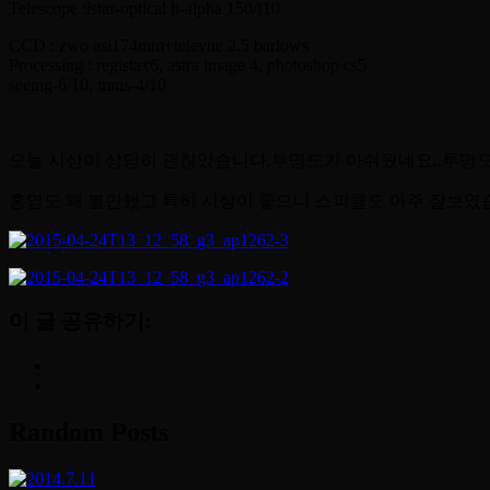
Telescope :istar-optical h-alpha 150/f10
CCD : zwo asi174mm+televue 2.5 barlows
Processing : registax6, astra image 4, photoshop cs5
seeing-6/10, trans-4/10
오늘 시상이 상당히 괜찮았습니다.투명도가 아쉬웠네요..투명
홍염도 꽤 볼만했고 특히 시상이 좋으니 스피큘도 아주 잘보였습
이 글 공유하기:
Random Posts