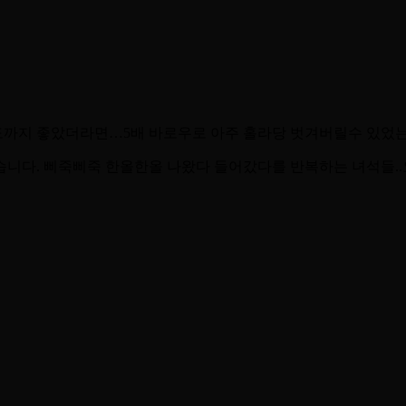
도까지 좋았더라면…5배 바로우로 아주 홀라당 벗겨버릴수 있었
니다. 삐죽삐죽 한올한올 나왔다 들어갔다를 반복하는 녀석들..