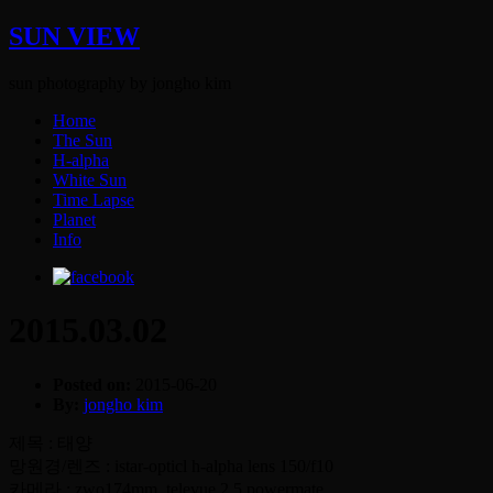
SUN VIEW
sun photography by jongho kim
Home
The Sun
H-alpha
White Sun
Time Lapse
Planet
Info
2015.03.02
Posted on:
2015-06-20
By:
jongho kim
제목 : 태양
망원경/렌즈 : istar-opticl h-alpha lens 150/f10
카메라 : zwo174mm, televue 2.5 powermate