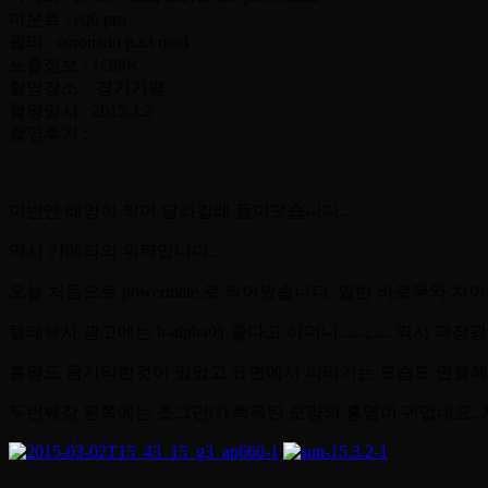
마운트 : eq6 pro
필터 : coronado p.s.t mod
노출정보 : 1/380s
촬영장소 : 경기가평
촬영일시 : 2015.3.2
촬영후기 :
이번엔 태양이 찍어 달라길래 들이댓습니다..
역시 카메라의 위력입니다..
오늘 처음으로 powermate 로 찍어봤습니다. 일반 바로우와 
텔레뷰사 광고에는 h-alpha에 좋다고 하더니..ㅡ,.ㅡ 역시 과장광
홍염도 큼지막한것이 있었고 표면에서 피티기는 모습도 연출해주
두번째장 왼쪽에는 조그만(?) 핵폭탄 모양의 홍염이 귀엽네요..