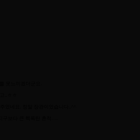
차이를 못느끼겠더군요.
고..ㅎㅎ
었네요. 정말 장관이었습니다..^^
지구보다 큰 핵폭탄 흔적….